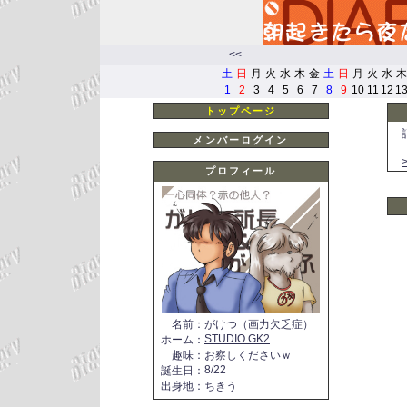
<<
土
日
月
火
水
木
金
土
日
月
火
水
木
1
2
3
4
5
6
7
8
9
10
11
12
1
トップページ
メンバーログイン
プロフィール
名前
：
がけつ（画力欠乏症）
STUDIO GK2
ホーム
：
趣味
：
お察しくださいｗ
8/22
誕生日
：
出身地
：
ちきう