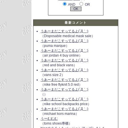
AND
OR
最新コメント
うあーまだこすってるよ(´Д｀;)
（Disposable medical mask sale）
うあーまだこすってるよ(´Д｀;)
（puma marque）
うあーまだこすってるよ(´Д｀;)
（air jordan 4 buy online）
うあーまだこすってるよ(´Д｀;)
（red and black vans）
うあーまだこすってるよ(´Д｀;)
（vans size 2）
うあーまだこすってるよ(´Д｀;)
（nike free flyknit 5.0 red）
うあーまだこすってるよ(´Д｀;)
（）
うあーまだこすってるよ(´Д｀;)
（nike school backpacks price）
うあーまだこすってるよ(´Д｀;)
（michael kors marina）
うーむむむ
（toms shoes專櫃）