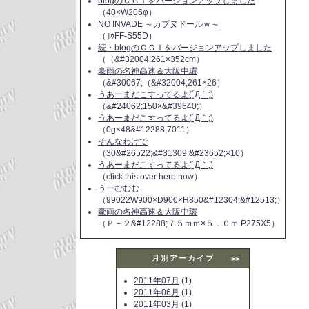
blogのＣＧＩをバージョンアップしました
（40×W206φ）
NO INVADE ～カプヌドールｗ～
（｣ｩFF-S55D）
続・blogのＣＧＩをバージョンアップしました
（（&#32004;261×352cm）
豪雨の名神高速＆大阪中環
（&#30067;（&#32004;261×26）
うあーまだこすってるよ(´Д｀;)
（&#24062;150×&#39640;）
うあーまだこすってるよ(´Д｀;)
（0g×48&#12288;7011）
そんなわけで
（30&#26522;&#31309;&#23652;×10）
うあーまだこすってるよ(´Д｀;)
（click this over here now）
うーむむむ
（99022W900×D900×H850&#12304;&#12513;）
豪雨の名神高速＆大阪中環
（Ｐ－２&#12288;７５ｍｍ×５．０ｍ P275X5）
月別アーカイブ
>>
2011年07月
(1)
2011年06月
(1)
2011年03月
(1)