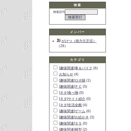
検索
検索語句
メンバー
がけつ（画力欠乏症）
（28）
カテゴリ
[趣味関連]車＆バイク
(6)
お知らせ
(4)
[趣味関連]ロボ娘
(1)
[趣味関連]ＰＣ
(5)
[ネタ]食べ物
(0)
[ネタ]サイト紹介
(0)
[ネタ]生活全般
(4)
[趣味関連]ゲーム
(6)
[趣味関連]お絵かき
(3)
[趣味関連]ＳＳ
(0)
[趣味関連]模型
(2)