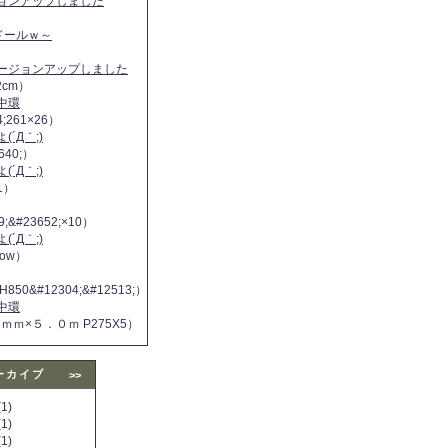
ジョンアップしました
ヌドールｗ～
バージョンアップしました
2cm）
中環
4;261×26）
´Д｀;)
640;）
´Д｀;)
11）
9;&#23652;×10）
´Д｀;)
 now）
H850&#12304;&#12513;）
中環
５ｍｍ×５．０ｍ P275X5）
ーカイブ
>>
1)
1)
1)