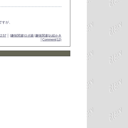
ですが、
22:57
│
[趣味関連]ロボ娘
[趣味関連]お絵かき
│
Comment(12)