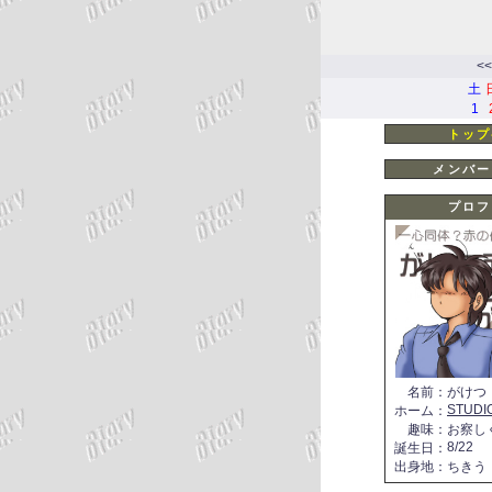
<<
土
1
トップ
メンバー
プロフ
名前
：
がけつ
STUDI
ホーム
：
趣味
：
お察し
8/22
誕生日
：
出身地
：
ちきう