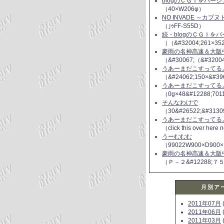
blogのＣＧＩをバー
（40×W206φ）
NO INVADE ～カプ
（｣ｩFF-S55D）
続・blogのＣＧＩを
（（&#32004;261×35
豪雨の名神高速＆大阪
（&#30067;（&#3200
うあーまだこすってるよ(
（&#24062;150×&#39
うあーまだこすってるよ(
（0g×48&#12288;70
そんなわけで
（30&#26522;&#3130
うあーまだこすってるよ(
（click this over here
うーむむむ
（99022W900×D900×
豪雨の名神高速＆大阪
（Ｐ－２&#12288;７
月別ア
2011年07月
(
2011年06月
(
2011年03月
(