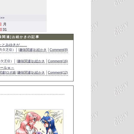
>>
日
月
0
31
趣味関連]お絵かきの記事
なたとみゆきが……
画力欠乏症）│
[趣味関連]お絵かき
│
Comment(8)
力欠乏症）│
[趣味関連]お絵かき
│
Comment(16)
ヌドールｗ～
関連]ロボ娘
[趣味関連]お絵かき
│
Comment(12)