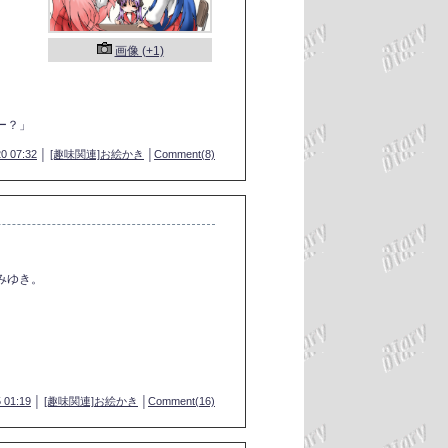
画像 (+1)
ー？」
20 07:32
│
[趣味関連]お絵かき
│
Comment(8)
みゆき。
 01:19
│
[趣味関連]お絵かき
│
Comment(16)