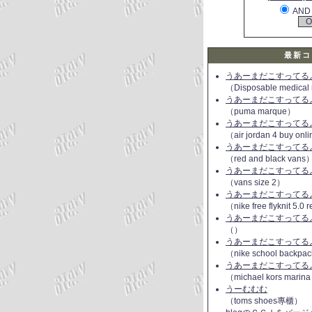
AND
最新コ
うあーまだこすってるよ(
（Disposable medical
うあーまだこすってるよ(
（puma marque）
うあーまだこすってるよ(
（air jordan 4 buy onl
うあーまだこすってるよ(
（red and black vans
うあーまだこすってるよ(
（vans size 2）
うあーまだこすってるよ(
（nike free flyknit 5.0
うあーまだこすってるよ(
（）
うあーまだこすってるよ(
（nike school backpac
うあーまだこすってるよ(
（michael kors marin
うーむむむ
（toms shoes專櫃）