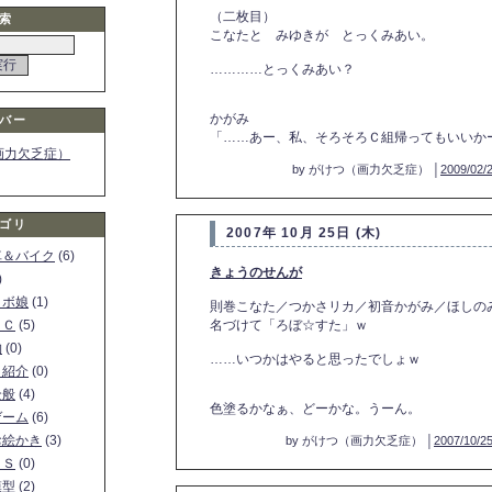
（二枚目）
索
こなたと みゆきが とっくみあい。
…………とっくみあい？
かがみ
バー
「……あー、私、そろそろＣ組帰ってもいいか
画力欠乏症）
by がけつ（画力欠乏症） │
2009/02/
ゴリ
2007年 10月 25日 (木)
車＆バイク
(6)
きょうのせんが
)
ロボ娘
(1)
則巻こなた／つかさリカ／初音かがみ／ほしの
ＰＣ
(5)
名づけて「ろぼ☆すた」ｗ
物
(0)
……いつかはやると思ったでしょｗ
ト紹介
(0)
全般
(4)
色塗るかなぁ、どーかな。うーん。
ゲーム
(6)
お絵かき
(3)
by がけつ（画力欠乏症） │
2007/10/25
ＳＳ
(0)
模型
(2)