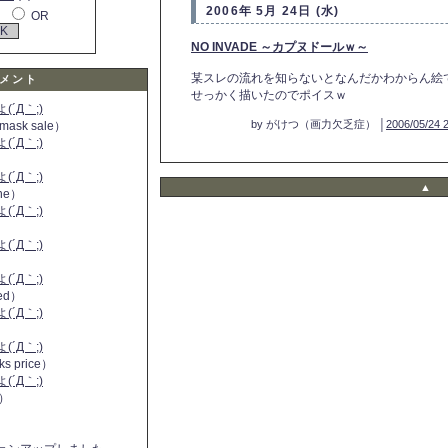
2006年 5月 24日 (水)
OR
NO INVADE ～カプヌドールｗ～
某スレの流れを知らないとなんだかわからん絵
メント
せっかく描いたのでポイスｗ
´Д｀;)
by がけつ（画力欠乏症） │
2006/05/24 
 mask sale）
´Д｀;)
´Д｀;)
▲
ine）
´Д｀;)
）
´Д｀;)
´Д｀;)
 red）
´Д｀;)
´Д｀;)
ks price）
´Д｀;)
a）