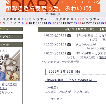
2026年8月
日
月
火
水
木
金
土
日
月
火
水
木
金
土
日
月
火
水
木
金
土
日
月
火
水
木
金
土
2
3
4
5
6
7
8
9
10
11
12
13
14
15
16
17
18
19
20
21
22
23
24
25
26
27
28
29
3
ページ
がけつ（画力欠乏症） - [
■
02/20(金) 07:32
【Pixivお蔵出し】こ
ログイン
by がけつ（
■
10/25(木) 01:19
きょうのせんが
ィール
by がけつ（画
■
05/24(水) 22:57
NO INVADE ～カプ
by がけつ（画力欠乏症）│
[趣味
>>このカテゴリーの記事一覧
2009年 2月 20日 (金)
【Pixivお蔵出し】こなたとみゆきが……
（画力欠乏症）
（一枚目）
O GK2
こなたと みゆきが ケンカした。
くださいｗ
……ケンカ？