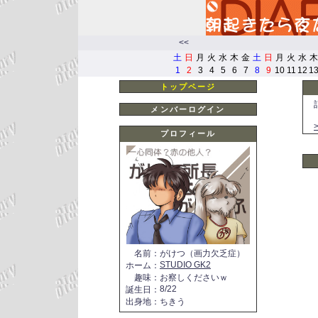
<<
土
日
月
火
水
木
金
土
日
月
火
水
木
1
2
3
4
5
6
7
8
9
10
11
12
1
トップページ
メンバーログイン
プロフィール
名前
：
がけつ（画力欠乏症）
STUDIO GK2
ホーム
：
趣味
：
お察しくださいｗ
8/22
誕生日
：
出身地
：
ちきう