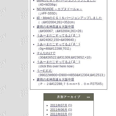
blogのＣＧＩをバージョンアップしました
（40×W206φ）
NO INVADE ～カプヌドールｗ～
（｣ｩFF-S55D）
続・blogのＣＧＩをバージョンアップしました
（（&#32004;261×352cm）
豪雨の名神高速＆大阪中環
（&#30067;（&#32004;261×26）
うあーまだこすってるよ(´Д｀;)
（&#24062;150×&#39640;）
うあーまだこすってるよ(´Д｀;)
（0g×48&#12288;7011）
そんなわけで
（30&#26522;&#31309;&#23652;×10）
うあーまだこすってるよ(´Д｀;)
（click this over here now）
うーむむむ
（99022W900×D900×H850&#12304;&#12513;）
豪雨の名神高速＆大阪中環
（Ｐ－２&#12288;７５ｍｍ×５．０ｍ P275X5）
月別アーカイブ
>>
2011年07月
(1)
2011年06月
(1)
2011年03月
(1)