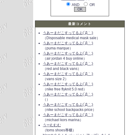
AND
OR
最新コメント
うあーまだこすってるよ(´Д｀;)
（Disposable medical mask sale）
うあーまだこすってるよ(´Д｀;)
（puma marque）
うあーまだこすってるよ(´Д｀;)
（air jordan 4 buy online）
うあーまだこすってるよ(´Д｀;)
（red and black vans）
うあーまだこすってるよ(´Д｀;)
（vans size 2）
うあーまだこすってるよ(´Д｀;)
（nike free flyknit 5.0 red）
うあーまだこすってるよ(´Д｀;)
（）
うあーまだこすってるよ(´Д｀;)
（nike school backpacks price）
うあーまだこすってるよ(´Д｀;)
（michael kors marina）
うーむむむ
（toms shoes專櫃）