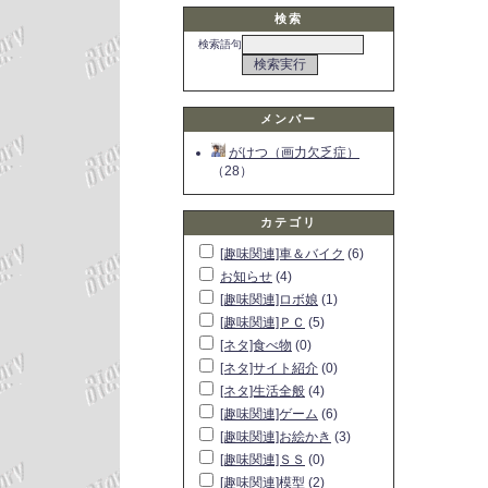
検索
検索語句
メンバー
がけつ（画力欠乏症）
（28）
カテゴリ
[趣味関連]車＆バイク
(6)
お知らせ
(4)
[趣味関連]ロボ娘
(1)
[趣味関連]ＰＣ
(5)
[ネタ]食べ物
(0)
[ネタ]サイト紹介
(0)
[ネタ]生活全般
(4)
[趣味関連]ゲーム
(6)
[趣味関連]お絵かき
(3)
[趣味関連]ＳＳ
(0)
[趣味関連]模型
(2)