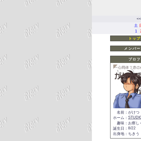
<<
土
1
トップ
メンバー
プロフ
名前
：
がけつ
STUDI
ホーム
：
趣味
：
お察し
8/22
誕生日
：
出身地
：
ちきう