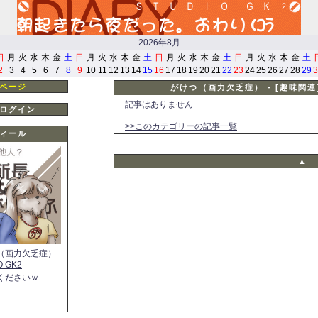
2026年8月
日
月
火
水
木
金
土
日
月
火
水
木
金
土
日
月
火
水
木
金
土
日
月
火
水
木
金
土
2
3
4
5
6
7
8
9
10
11
12
13
14
15
16
17
18
19
20
21
22
23
24
25
26
27
28
29
3
ページ
がけつ（画力欠乏症） - [趣味関連]
記事はありません
ログイン
>>このカテゴリーの記事一覧
ィール
▲
（画力欠乏症）
O GK2
くださいｗ