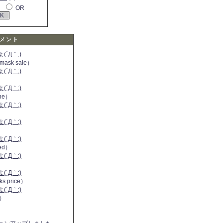
OR
メント
´Д｀;)
 mask sale）
´Д｀;)
´Д｀;)
ine）
´Д｀;)
）
´Д｀;)
´Д｀;)
 red）
´Д｀;)
´Д｀;)
ks price）
´Д｀;)
a）