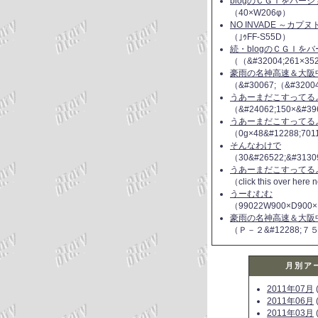
blogのＣＧＩをバー
（40×W206φ）
NO INVADE ～カプ
（｣ｩFF-S55D）
続・blogのＣＧＩを
（（&#32004;261×35
豪雨の名神高速＆大阪
（&#30067;（&#3200
うあーまだこすってるよ(
（&#24062;150×&#39
うあーまだこすってるよ(
（0g×48&#12288;70
そんなわけで
（30&#26522;&#3130
うあーまだこすってるよ(
（click this over here
うーむむむ
（99022W900×D900×
豪雨の名神高速＆大阪
（Ｐ－２&#12288;７
月別ア
2011年07月
(
2011年06月
(
2011年03月
(