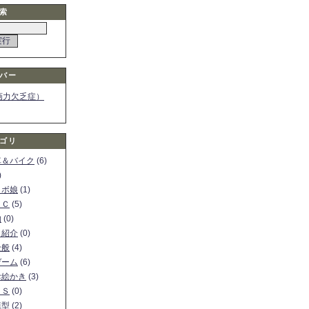
索
バー
画力欠乏症）
ゴリ
車＆バイク
(6)
)
ロボ娘
(1)
ＰＣ
(5)
物
(0)
ト紹介
(0)
全般
(4)
ゲーム
(6)
お絵かき
(3)
ＳＳ
(0)
模型
(2)