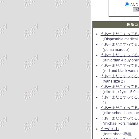
AND
最新コ
うあーまだこすってるよ(
（Disposable medical
うあーまだこすってるよ(
（puma marque）
うあーまだこすってるよ(
（air jordan 4 buy onl
うあーまだこすってるよ(
（red and black vans
うあーまだこすってるよ(
（vans size 2）
うあーまだこすってるよ(
（nike free flyknit 5.0
うあーまだこすってるよ(
（）
うあーまだこすってるよ(
（nike school backpac
うあーまだこすってるよ(
（michael kors marin
うーむむむ
（toms shoes專櫃）