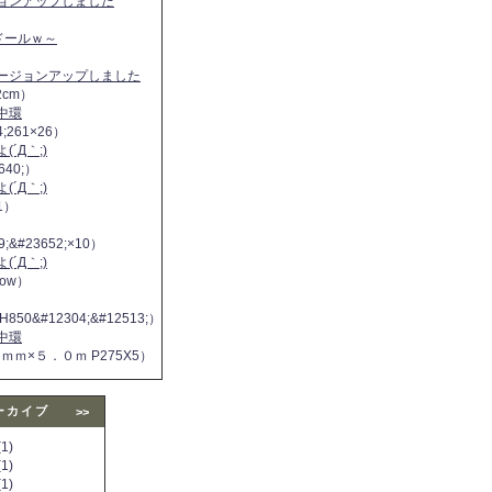
ジョンアップしました
ヌドールｗ～
バージョンアップしました
2cm）
中環
4;261×26）
´Д｀;)
640;）
´Д｀;)
11）
9;&#23652;×10）
´Д｀;)
 now）
H850&#12304;&#12513;）
中環
５ｍｍ×５．０ｍ P275X5）
ーカイブ
>>
1)
1)
1)