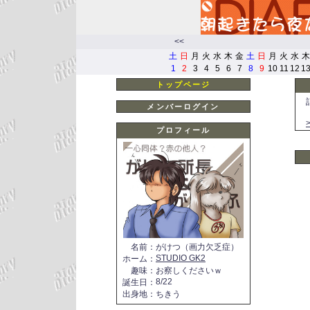
<<
土
日
月
火
水
木
金
土
日
月
火
水
木
1
2
3
4
5
6
7
8
9
10
11
12
1
トップページ
メンバーログイン
プロフィール
名前
：
がけつ（画力欠乏症）
STUDIO GK2
ホーム
：
趣味
：
お察しくださいｗ
8/22
誕生日
：
出身地
：
ちきう