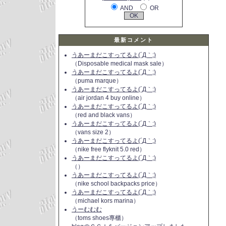
AND
OR
最新コメント
うあーまだこすってるよ(´Д｀;)
（Disposable medical mask sale）
うあーまだこすってるよ(´Д｀;)
（puma marque）
うあーまだこすってるよ(´Д｀;)
（air jordan 4 buy online）
うあーまだこすってるよ(´Д｀;)
（red and black vans）
うあーまだこすってるよ(´Д｀;)
（vans size 2）
うあーまだこすってるよ(´Д｀;)
（nike free flyknit 5.0 red）
うあーまだこすってるよ(´Д｀;)
（）
うあーまだこすってるよ(´Д｀;)
（nike school backpacks price）
うあーまだこすってるよ(´Д｀;)
（michael kors marina）
うーむむむ
（toms shoes專櫃）