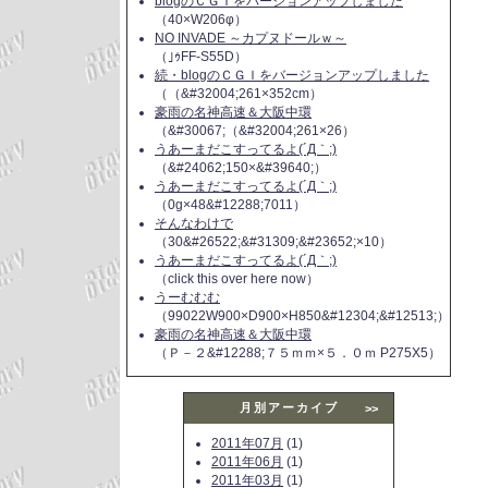
blogのＣＧＩをバージョンアップしました
（40×W206φ）
NO INVADE ～カプヌドールｗ～
（｣ｩFF-S55D）
続・blogのＣＧＩをバージョンアップしました
（（&#32004;261×352cm）
豪雨の名神高速＆大阪中環
（&#30067;（&#32004;261×26）
うあーまだこすってるよ(´Д｀;)
（&#24062;150×&#39640;）
うあーまだこすってるよ(´Д｀;)
（0g×48&#12288;7011）
そんなわけで
（30&#26522;&#31309;&#23652;×10）
うあーまだこすってるよ(´Д｀;)
（click this over here now）
うーむむむ
（99022W900×D900×H850&#12304;&#12513;）
豪雨の名神高速＆大阪中環
（Ｐ－２&#12288;７５ｍｍ×５．０ｍ P275X5）
月別アーカイブ
>>
2011年07月
(1)
2011年06月
(1)
2011年03月
(1)