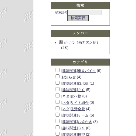
検索
検索語句
メンバー
がけつ（画力欠乏症）
（28）
カテゴリ
[趣味関連]車＆バイク
(6)
お知らせ
(4)
[趣味関連]ロボ娘
(1)
[趣味関連]ＰＣ
(5)
[ネタ]食べ物
(0)
[ネタ]サイト紹介
(0)
[ネタ]生活全般
(4)
[趣味関連]ゲーム
(6)
[趣味関連]お絵かき
(3)
[趣味関連]ＳＳ
(0)
[趣味関連]模型
(2)