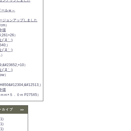
ジョンアップしました
ヌドールｗ～
バージョンアップしました
2cm）
中環
4;261×26）
´Д｀;)
640;）
´Д｀;)
11）
9;&#23652;×10）
´Д｀;)
 now）
H850&#12304;&#12513;）
中環
５ｍｍ×５．０ｍ P275X5）
ーカイブ
>>
1)
1)
1)