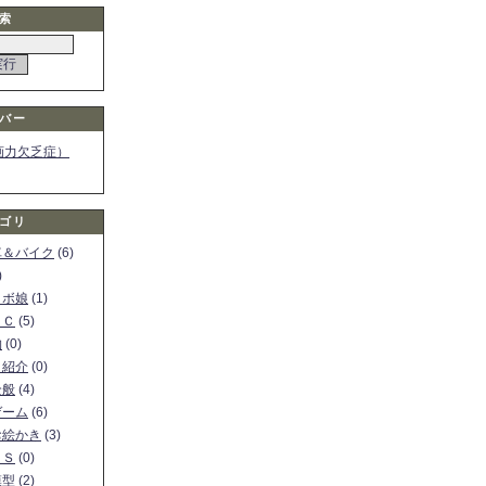
索
バー
画力欠乏症）
ゴリ
車＆バイク
(6)
)
ロボ娘
(1)
ＰＣ
(5)
物
(0)
ト紹介
(0)
全般
(4)
ゲーム
(6)
お絵かき
(3)
ＳＳ
(0)
模型
(2)