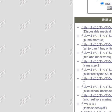
AND
最新コ
うあーまだこすってるよ(
（Disposable medical
うあーまだこすってるよ(
（puma marque）
うあーまだこすってるよ(
（air jordan 4 buy onl
うあーまだこすってるよ(
（red and black vans
うあーまだこすってるよ(
（vans size 2）
うあーまだこすってるよ(
（nike free flyknit 5.0
うあーまだこすってるよ(
（）
うあーまだこすってるよ(
（nike school backpac
うあーまだこすってるよ(
（michael kors marin
うーむむむ
（toms shoes專櫃）