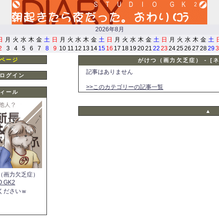
2026年8月
日
月
火
水
木
金
土
日
月
火
水
木
金
土
日
月
火
水
木
金
土
日
月
火
水
木
金
土
2
3
4
5
6
7
8
9
10
11
12
13
14
15
16
17
18
19
20
21
22
23
24
25
26
27
28
29
3
ページ
がけつ（画力欠乏症） - [
記事はありません
ログイン
>>このカテゴリーの記事一覧
ィール
▲
（画力欠乏症）
O GK2
くださいｗ