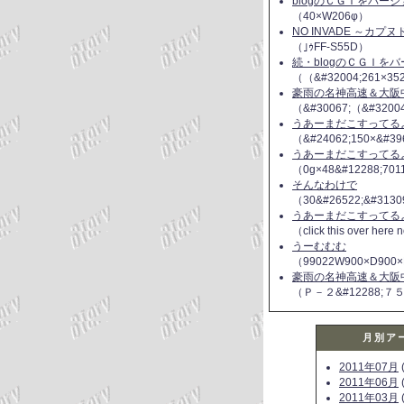
blogのＣＧＩをバー
（40×W206φ）
NO INVADE ～カプ
（｣ｩFF-S55D）
続・blogのＣＧＩを
（（&#32004;261×35
豪雨の名神高速＆大阪
（&#30067;（&#3200
うあーまだこすってるよ(
（&#24062;150×&#39
うあーまだこすってるよ(
（0g×48&#12288;70
そんなわけで
（30&#26522;&#3130
うあーまだこすってるよ(
（click this over here
うーむむむ
（99022W900×D900×
豪雨の名神高速＆大阪
（Ｐ－２&#12288;７
月別ア
2011年07月
(
2011年06月
(
2011年03月
(