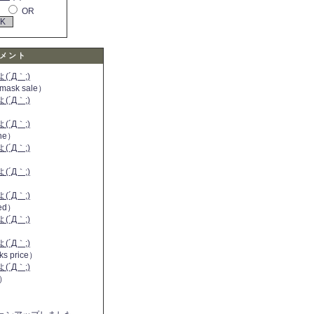
OR
メント
´Д｀;)
 mask sale）
´Д｀;)
´Д｀;)
ine）
´Д｀;)
）
´Д｀;)
´Д｀;)
 red）
´Д｀;)
´Д｀;)
ks price）
´Д｀;)
a）