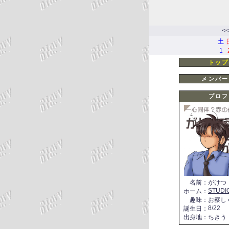
<<
土
1
トップ
メンバー
プロフ
名前
：
がけつ
STUDI
ホーム
：
趣味
：
お察し
8/22
誕生日
：
出身地
：
ちきう