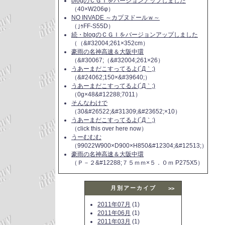
blogのＣＧＩをバージョンアップしました
（40×W206φ）
NO INVADE ～カプヌドールｗ～
（｣ｩFF-S55D）
続・blogのＣＧＩをバージョンアップしました
（（&#32004;261×352cm）
豪雨の名神高速＆大阪中環
（&#30067;（&#32004;261×26）
うあーまだこすってるよ(´Д｀;)
（&#24062;150×&#39640;）
うあーまだこすってるよ(´Д｀;)
（0g×48&#12288;7011）
そんなわけで
（30&#26522;&#31309;&#23652;×10）
うあーまだこすってるよ(´Д｀;)
（click this over here now）
うーむむむ
（99022W900×D900×H850&#12304;&#12513;）
豪雨の名神高速＆大阪中環
（Ｐ－２&#12288;７５ｍｍ×５．０ｍ P275X5）
月別アーカイブ
>>
2011年07月
(1)
2011年06月
(1)
2011年03月
(1)