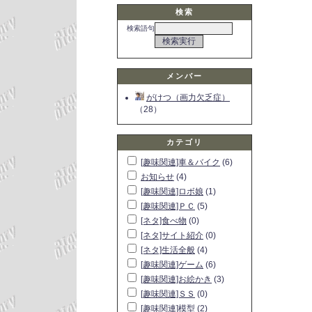
検索
検索語句
メンバー
がけつ（画力欠乏症）
（28）
カテゴリ
[趣味関連]車＆バイク
(6)
お知らせ
(4)
[趣味関連]ロボ娘
(1)
[趣味関連]ＰＣ
(5)
[ネタ]食べ物
(0)
[ネタ]サイト紹介
(0)
[ネタ]生活全般
(4)
[趣味関連]ゲーム
(6)
[趣味関連]お絵かき
(3)
[趣味関連]ＳＳ
(0)
[趣味関連]模型
(2)