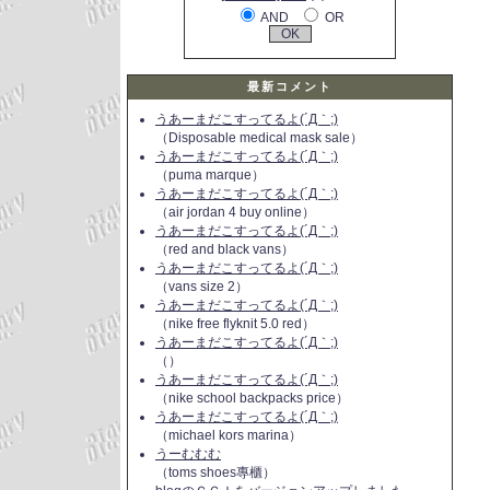
AND
OR
最新コメント
うあーまだこすってるよ(´Д｀;)
（Disposable medical mask sale）
うあーまだこすってるよ(´Д｀;)
（puma marque）
うあーまだこすってるよ(´Д｀;)
（air jordan 4 buy online）
うあーまだこすってるよ(´Д｀;)
（red and black vans）
うあーまだこすってるよ(´Д｀;)
（vans size 2）
うあーまだこすってるよ(´Д｀;)
（nike free flyknit 5.0 red）
うあーまだこすってるよ(´Д｀;)
（）
うあーまだこすってるよ(´Д｀;)
（nike school backpacks price）
うあーまだこすってるよ(´Д｀;)
（michael kors marina）
うーむむむ
（toms shoes專櫃）