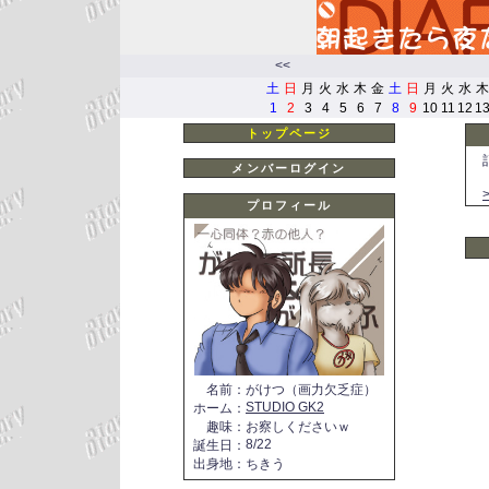
<<
土
日
月
火
水
木
金
土
日
月
火
水
木
1
2
3
4
5
6
7
8
9
10
11
12
1
トップページ
メンバーログイン
プロフィール
名前
：
がけつ（画力欠乏症）
STUDIO GK2
ホーム
：
趣味
：
お察しくださいｗ
8/22
誕生日
：
出身地
：
ちきう