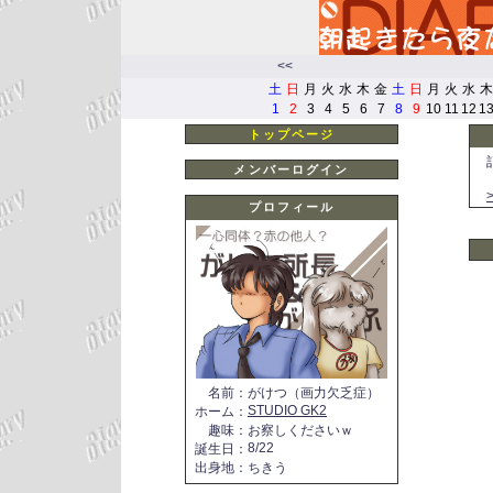
<<
土
日
月
火
水
木
金
土
日
月
火
水
木
1
2
3
4
5
6
7
8
9
10
11
12
1
トップページ
メンバーログイン
プロフィール
名前
：
がけつ（画力欠乏症）
STUDIO GK2
ホーム
：
趣味
：
お察しくださいｗ
8/22
誕生日
：
出身地
：
ちきう