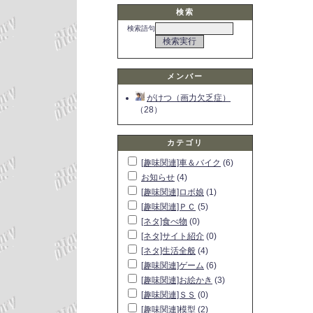
検索
検索語句
メンバー
がけつ（画力欠乏症）
（28）
カテゴリ
[趣味関連]車＆バイク
(6)
お知らせ
(4)
[趣味関連]ロボ娘
(1)
[趣味関連]ＰＣ
(5)
[ネタ]食べ物
(0)
[ネタ]サイト紹介
(0)
[ネタ]生活全般
(4)
[趣味関連]ゲーム
(6)
[趣味関連]お絵かき
(3)
[趣味関連]ＳＳ
(0)
[趣味関連]模型
(2)