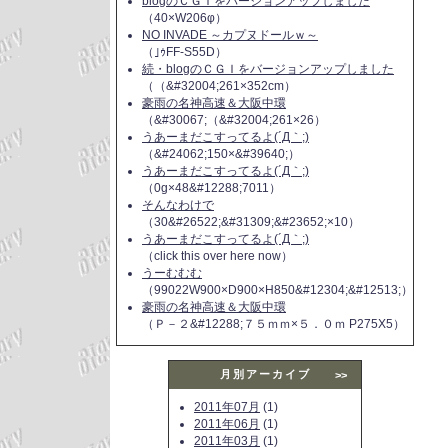
blogのＣＧＩをバージョンアップしました
（40×W206φ）
NO INVADE ～カプヌドールｗ～
（｣ｩFF-S55D）
続・blogのＣＧＩをバージョンアップしました
（（&#32004;261×352cm）
豪雨の名神高速＆大阪中環
（&#30067;（&#32004;261×26）
うあーまだこすってるよ(´Д｀;)
（&#24062;150×&#39640;）
うあーまだこすってるよ(´Д｀;)
（0g×48&#12288;7011）
そんなわけで
（30&#26522;&#31309;&#23652;×10）
うあーまだこすってるよ(´Д｀;)
（click this over here now）
うーむむむ
（99022W900×D900×H850&#12304;&#12513;）
豪雨の名神高速＆大阪中環
（Ｐ－２&#12288;７５ｍｍ×５．０ｍ P275X5）
月別アーカイブ
>>
2011年07月
(1)
2011年06月
(1)
2011年03月
(1)