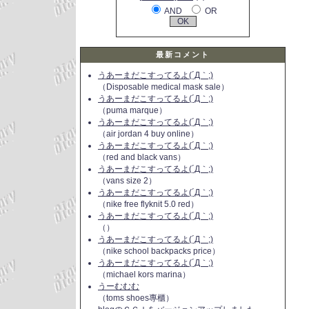
AND
OR
最新コメント
うあーまだこすってるよ(´Д｀;)
（Disposable medical mask sale）
うあーまだこすってるよ(´Д｀;)
（puma marque）
うあーまだこすってるよ(´Д｀;)
（air jordan 4 buy online）
うあーまだこすってるよ(´Д｀;)
（red and black vans）
うあーまだこすってるよ(´Д｀;)
（vans size 2）
うあーまだこすってるよ(´Д｀;)
（nike free flyknit 5.0 red）
うあーまだこすってるよ(´Д｀;)
（）
うあーまだこすってるよ(´Д｀;)
（nike school backpacks price）
うあーまだこすってるよ(´Д｀;)
（michael kors marina）
うーむむむ
（toms shoes專櫃）