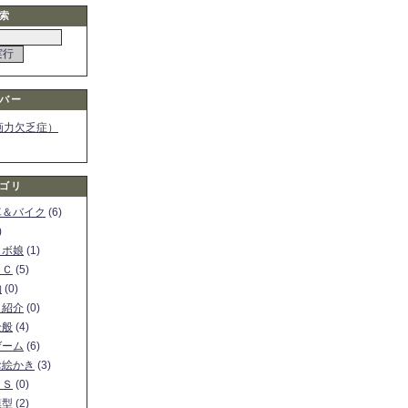
索
バー
画力欠乏症）
ゴリ
車＆バイク
(6)
)
ロボ娘
(1)
ＰＣ
(5)
物
(0)
ト紹介
(0)
全般
(4)
ゲーム
(6)
お絵かき
(3)
ＳＳ
(0)
模型
(2)