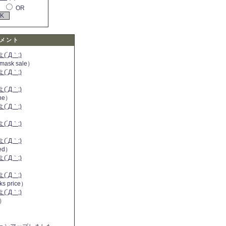
OR
メント
´Д｀;)
 mask sale）
´Д｀;)
´Д｀;)
ine）
´Д｀;)
）
´Д｀;)
´Д｀;)
 red）
´Д｀;)
´Д｀;)
ks price）
´Д｀;)
a）