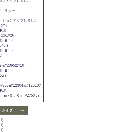
ジョンアップしました
ヌドールｗ～
バージョンアップしました
2cm）
中環
4;261×26）
´Д｀;)
640;）
´Д｀;)
11）
9;&#23652;×10）
´Д｀;)
 now）
H850&#12304;&#12513;）
中環
５ｍｍ×５．０ｍ P275X5）
ーカイブ
>>
1)
1)
1)