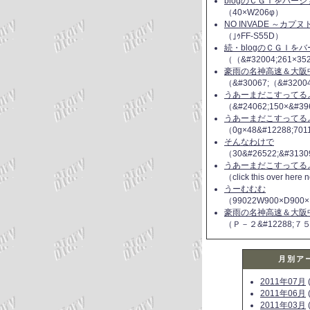
blogのＣＧＩをバー
（40×W206φ）
NO INVADE ～カプ
（｣ｩFF-S55D）
続・blogのＣＧＩを
（（&#32004;261×35
豪雨の名神高速＆大阪
（&#30067;（&#3200
うあーまだこすってるよ(
（&#24062;150×&#39
うあーまだこすってるよ(
（0g×48&#12288;70
そんなわけで
（30&#26522;&#3130
うあーまだこすってるよ(
（click this over here
うーむむむ
（99022W900×D900×
豪雨の名神高速＆大阪
（Ｐ－２&#12288;７
月別ア
2011年07月
(
2011年06月
(
2011年03月
(