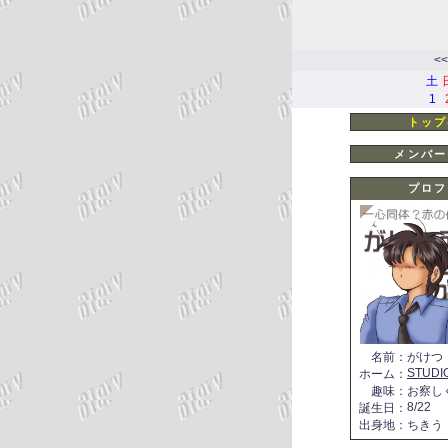
<<
土
1
トップ
メンバー
プロフ
名前
：
がけつ
STUDI
ホーム
：
趣味
：
お察し
8/22
誕生日
：
出身地
：
ちきう