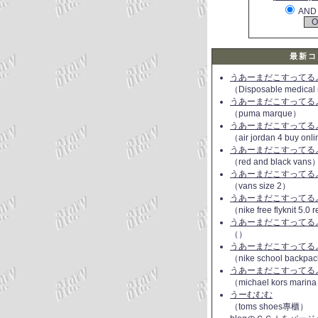
AND
最新コ
うあーまだこすってるよ(
（Disposable medical
うあーまだこすってるよ(
（puma marque）
うあーまだこすってるよ(
（air jordan 4 buy onl
うあーまだこすってるよ(
（red and black vans
うあーまだこすってるよ(
（vans size 2）
うあーまだこすってるよ(
（nike free flyknit 5.0
うあーまだこすってるよ(
（）
うあーまだこすってるよ(
（nike school backpac
うあーまだこすってるよ(
（michael kors marin
うーむむむ
（toms shoes專櫃）