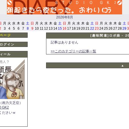
2026年8月
日
月
火
水
木
金
土
日
月
火
水
木
金
土
日
月
火
水
木
金
土
日
月
火
水
木
金
土
2
3
4
5
6
7
8
9
10
11
12
13
14
15
16
17
18
19
20
21
22
23
24
25
26
27
28
29
3
ページ
[趣味関連]ロボ娘 - 
記事はありません
ログイン
>>このカテゴリーの記事一覧
ィール
▲
（画力欠乏症）
O GK2
くださいｗ