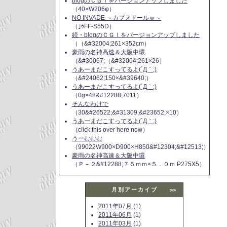
blogのＣＧＩをバージョンアップしました
（40×W206φ）
NO INVADE ～カプヌドールｗ～
（｣ｩFF-S55D）
続・blogのＣＧＩをバージョンアップしました
（（&#32004;261×352cm）
豪雨の名神高速＆大阪中環
（&#30067;（&#32004;261×26）
うあーまだこすってるよ(´Д｀;)
（&#24062;150×&#39640;）
うあーまだこすってるよ(´Д｀;)
（0g×48&#12288;7011）
そんなわけで
（30&#26522;&#31309;&#23652;×10）
うあーまだこすってるよ(´Д｀;)
（click this over here now）
うーむむむ
（99022W900×D900×H850&#12304;&#12513;）
豪雨の名神高速＆大阪中環
（Ｐ－２&#12288;７５ｍｍ×５．０ｍ P275X5）
月別アーカイブ
>>
2011年07月
(1)
2011年06月
(1)
2011年03月
(1)