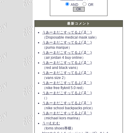
AND
OR
最新コメント
うあーまだこすってるよ(´Д｀;)
（Disposable medical mask sale）
うあーまだこすってるよ(´Д｀;)
（puma marque）
うあーまだこすってるよ(´Д｀;)
（air jordan 4 buy online）
うあーまだこすってるよ(´Д｀;)
（red and black vans）
うあーまだこすってるよ(´Д｀;)
（vans size 2）
うあーまだこすってるよ(´Д｀;)
（nike free flyknit 5.0 red）
うあーまだこすってるよ(´Д｀;)
（）
うあーまだこすってるよ(´Д｀;)
（nike school backpacks price）
うあーまだこすってるよ(´Д｀;)
（michael kors marina）
うーむむむ
（toms shoes專櫃）