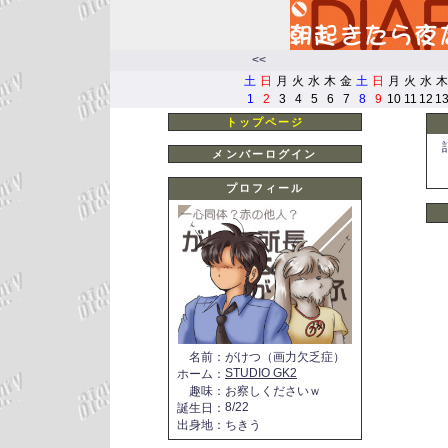
<<
土
日
月
火
水
木
金
土
日
月
火
水
木
1
2
3
4
5
6
7
8
9
10
11
12
1
トップページ
メンバーログイン
プロフィール
名前
：
がけつ（画力欠乏症）
STUDIO GK2
ホーム
：
趣味
：
お察しくださいｗ
8/22
誕生日
：
出身地
：
ちきう