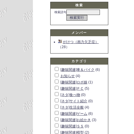
検索
検索語句
メンバー
がけつ（画力欠乏症）
（28）
カテゴリ
[趣味関連]車＆バイク
(6)
お知らせ
(4)
[趣味関連]ロボ娘
(1)
[趣味関連]ＰＣ
(5)
[ネタ]食べ物
(0)
[ネタ]サイト紹介
(0)
[ネタ]生活全般
(4)
[趣味関連]ゲーム
(6)
[趣味関連]お絵かき
(3)
[趣味関連]ＳＳ
(0)
[趣味関連]模型
(2)