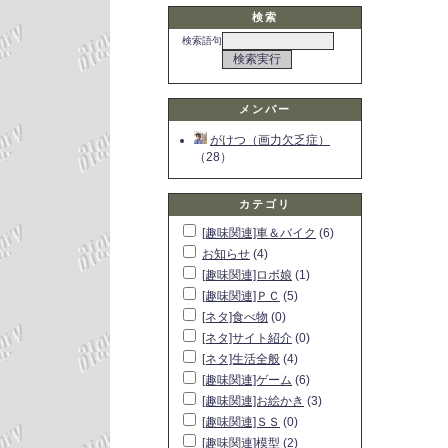
検索
検索語句
メンバー
がけつ（画力欠乏症）
（28）
カテゴリ
[趣味関連]車＆バイク
(6)
お知らせ
(4)
[趣味関連]ロボ娘
(1)
[趣味関連]ＰＣ
(5)
[ネタ]食べ物
(0)
[ネタ]サイト紹介
(0)
[ネタ]生活全般
(4)
[趣味関連]ゲーム
(6)
[趣味関連]お絵かき
(3)
[趣味関連]ＳＳ
(0)
[趣味関連]模型
(2)