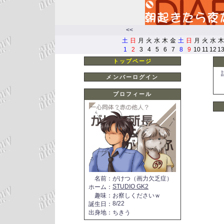
<<
土
日
月
火
水
木
金
土
日
月
火
水
木
1
2
3
4
5
6
7
8
9
10
11
12
1
トップページ
メンバーログイン
プロフィール
名前
：
がけつ（画力欠乏症）
STUDIO GK2
ホーム
：
趣味
：
お察しくださいｗ
8/22
誕生日
：
出身地
：
ちきう