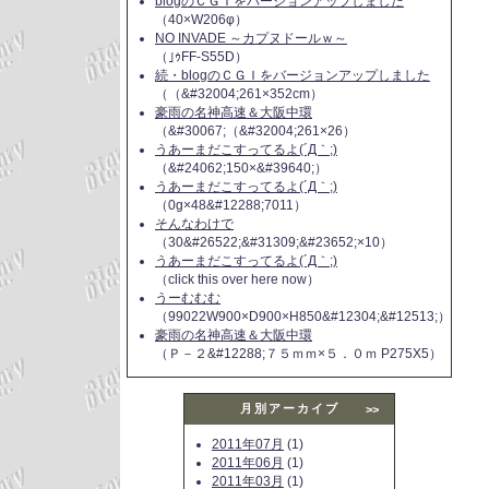
blogのＣＧＩをバージョンアップしました
（40×W206φ）
NO INVADE ～カプヌドールｗ～
（｣ｩFF-S55D）
続・blogのＣＧＩをバージョンアップしました
（（&#32004;261×352cm）
豪雨の名神高速＆大阪中環
（&#30067;（&#32004;261×26）
うあーまだこすってるよ(´Д｀;)
（&#24062;150×&#39640;）
うあーまだこすってるよ(´Д｀;)
（0g×48&#12288;7011）
そんなわけで
（30&#26522;&#31309;&#23652;×10）
うあーまだこすってるよ(´Д｀;)
（click this over here now）
うーむむむ
（99022W900×D900×H850&#12304;&#12513;）
豪雨の名神高速＆大阪中環
（Ｐ－２&#12288;７５ｍｍ×５．０ｍ P275X5）
月別アーカイブ
>>
2011年07月
(1)
2011年06月
(1)
2011年03月
(1)