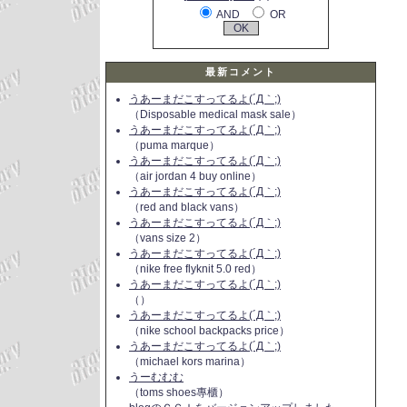
AND
OR
最新コメント
うあーまだこすってるよ(´Д｀;)
（Disposable medical mask sale）
うあーまだこすってるよ(´Д｀;)
（puma marque）
うあーまだこすってるよ(´Д｀;)
（air jordan 4 buy online）
うあーまだこすってるよ(´Д｀;)
（red and black vans）
うあーまだこすってるよ(´Д｀;)
（vans size 2）
うあーまだこすってるよ(´Д｀;)
（nike free flyknit 5.0 red）
うあーまだこすってるよ(´Д｀;)
（）
うあーまだこすってるよ(´Д｀;)
（nike school backpacks price）
うあーまだこすってるよ(´Д｀;)
（michael kors marina）
うーむむむ
（toms shoes專櫃）